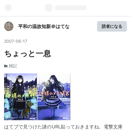
平和の温故知新＠はてな
読者になる
2007
-
06
-
17
ちょっと一息
雑記
はてブ
で見つけた謎のURL貼っておきますね。
電撃文庫